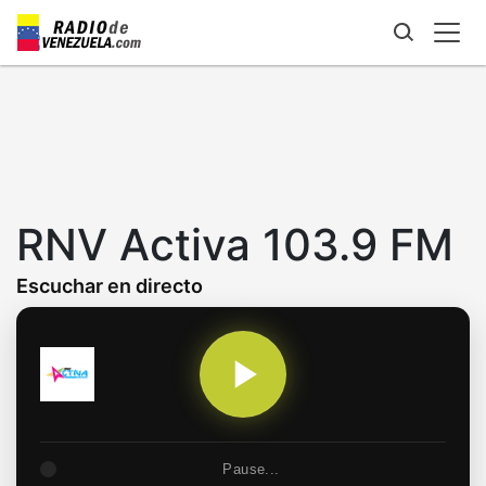
Skip
to
main
content
RNV Activa 103.9 FM
Escuchar en directo
Pause...