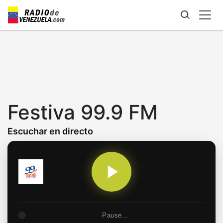
Skip
to
main
content
Festiva 99.9 FM
Escuchar en directo
Pause...