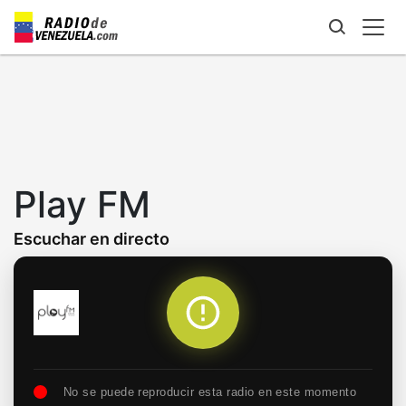
Skip
to
main
content
Play FM
Escuchar en directo
No se puede reproducir esta radio en este momento