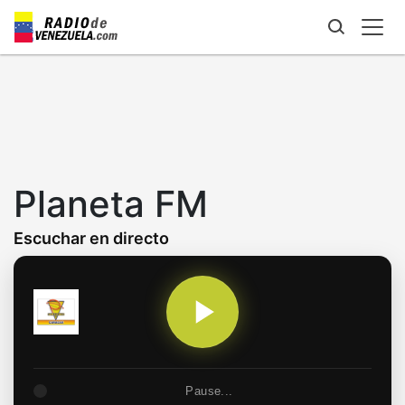
Skip
to
main
content
Planeta FM
Escuchar en directo
Pause...