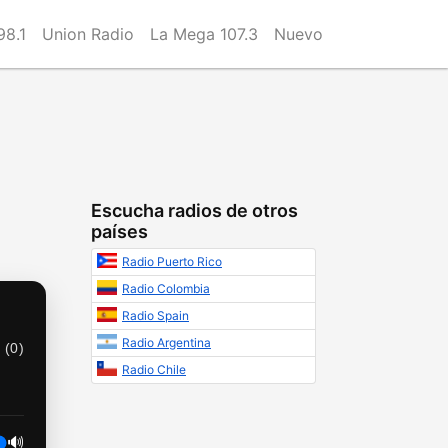
8.1
Union Radio
La Mega 107.3
Nuevo
Escucha radios de otros
países
Radio Puerto Rico
Radio Colombia
Radio Spain
Radio Argentina
 (
0
)
Radio Chile
🔊