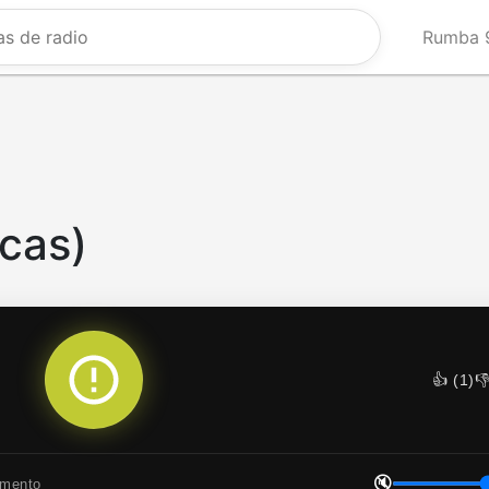
Rumba 9
cas)
👍 (
1
)
👎
🔇
omento