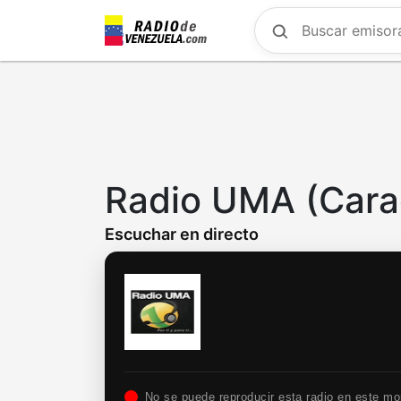
Skip
to
main
content
Radio UMA (Cara
Escuchar en directo
No se puede reproducir esta radio en este m