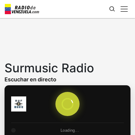
Skip
to
main
content
Surmusic Radio
Escuchar en directo
Loading...